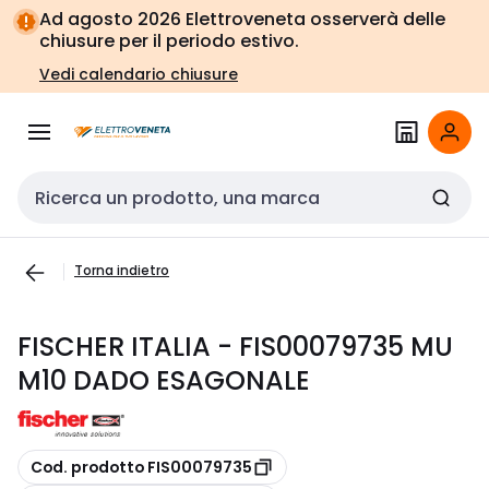
Vai alla
Vai
Ad agosto 2026 Elettroveneta osserverà delle
navigazione
alla
chiusure per il periodo estivo.
pagina
Vedi calendario chiusure
Cerca input
Torna indietro
FISCHER ITALIA - FIS00079735 MU
M10 DADO ESAGONALE
copia
Cod. prodotto FIS00079735