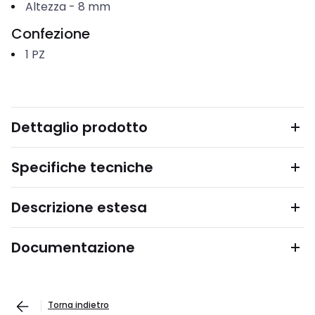
Altezza
-
8
mm
Confezione
1
PZ
Dettaglio prodotto
Specifiche tecniche
Descrizione estesa
Documentazione
Torna indietro