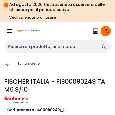
Vai alla
Vai
Ad agosto 2026 Elettroveneta osserverà delle
navigazione
alla
chiusure per il periodo estivo.
pagina
Vedi calendario chiusure
Cerca input
Torna indietro
FISCHER ITALIA - FIS00090249 TA
M6 S/10
copia
Cod. prodotto FIS00090249