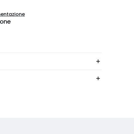
entazione
ione