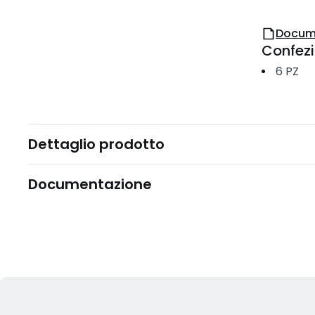
Docum
Confez
6
PZ
Dettaglio prodotto
Documentazione