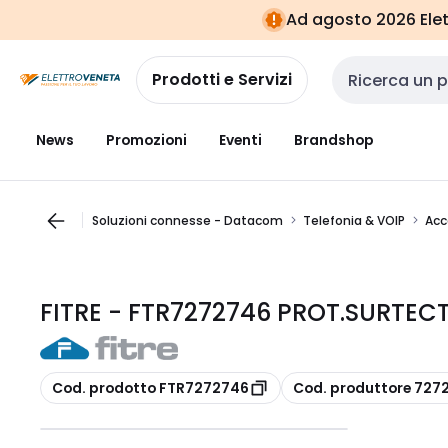
Vai alla
Vai
Ad agosto 2026 Elett
navigazione
alla
pagina
Prodotti e Servizi
Cerca input
News
Promozioni
Eventi
Brandshop
Soluzioni connesse - Datacom
Telefonia & VOIP
Acc
FITRE - FTR7272746 PROT.SURTECT
copia
copia
Cod. prodotto FTR7272746
Cod. produttore 727