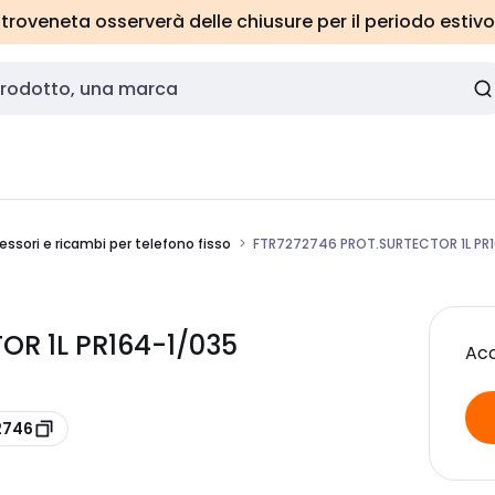
roveneta osserverà delle chiusure per il periodo estivo
essori e ricambi per telefono fisso
FTR7272746 PROT.SURTECTOR 1L PR
OR 1L PR164-1/035
Acc
2746