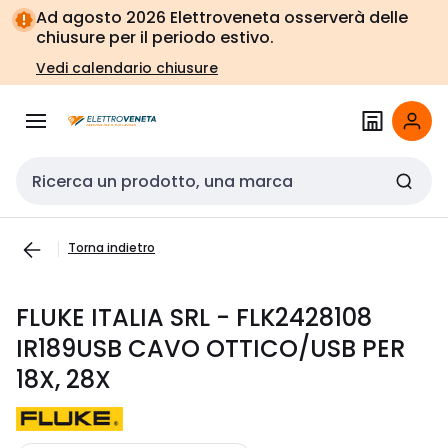
Vai alla
Vai
Ad agosto 2026 Elettroveneta osserverà delle
navigazione
alla
chiusure per il periodo estivo.
pagina
Vedi calendario chiusure
Cerca input
Torna indietro
FLUKE ITALIA SRL - FLK2428108
IR189USB CAVO OTTICO/USB PER
18X, 28X