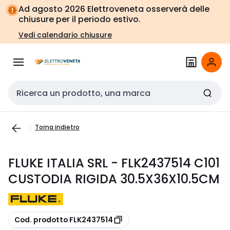
Vai alla
Vai
Ad agosto 2026 Elettroveneta osserverà delle
navigazione
alla
chiusure per il periodo estivo.
pagina
Vedi calendario chiusure
Cerca input
Torna indietro
FLUKE ITALIA SRL - FLK2437514 C101
CUSTODIA RIGIDA 30.5X36X10.5CM
copia
Cod. prodotto FLK2437514