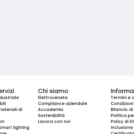
ervizi
Chi siamo
Informaz
dustriale
Elettroveneta
Termini e 
ili
Compliance aziendale
Condizioni
ateriali di
Accademia
Bilancio di
Sostenibilità
Politica pe
ion
Lavora con noi
Policy di D
smart lighting
Inclusione 
sse
Certificato