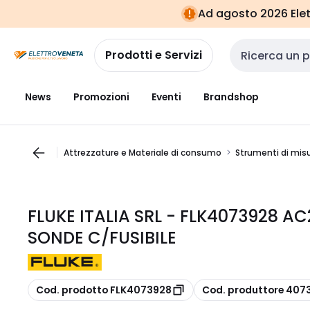
Vai alla
Vai
Ad agosto 2026 Elett
navigazione
alla
pagina
Prodotti e Servizi
Cerca input
News
Promozioni
Eventi
Brandshop
Attrezzature e Materiale di consumo
Strumenti di misu
FLUKE ITALIA SRL - FLK4073928 
SONDE C/FUSIBILE
copia
copia
Cod. prodotto FLK4073928
Cod. produttore 407