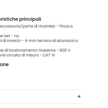
istiche principali
 accessorio/parte di ricambio
-
Pinza a
ne set
-
no
 di innesto
-
4 mm tecnica di sicurezza a
ne di funzionamento massima
-
600
V
ia circuito di misura
-
CAT IV
ione