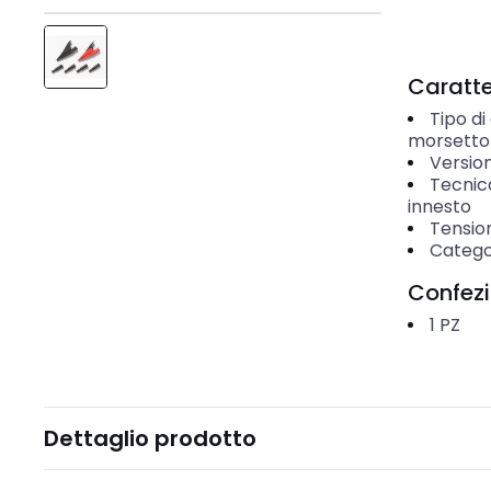
Caratter
Tipo di
morsetto
Versio
Tecnica
innesto
Tensio
Categor
Confez
1
PZ
Dettaglio prodotto