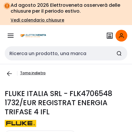
Vai alla
Vai
Ad agosto 2026 Elettroveneta osserverà delle
navigazione
alla
chiusure per il periodo estivo.
pagina
Vedi calendario chiusure
Cerca input
Torna indietro
FLUKE ITALIA SRL - FLK4706548
1732/EUR REGISTRAT ENERGIA
TRIFASE 4 IFL