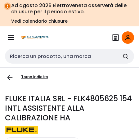
Vai alla
Vai
Ad agosto 2026 Elettroveneta osserverà delle
navigazione
alla
chiusure per il periodo estivo.
pagina
Vedi calendario chiusure
Cerca input
Torna indietro
FLUKE ITALIA SRL - FLK4805625 154
INTL ASSISTENTE ALLA
CALIBRAZIONE HA