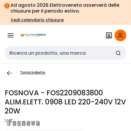
Vai alla
Vai
Ad agosto 2026 Elettroveneta osserverà delle
navigazione
alla
chiusure per il periodo estivo.
pagina
Vedi calendario chiusure
Cerca input
Torna indietro
FOSNOVA - FOS2209083800
ALIM.ELETT. 0908 LED 220-240V 12V
20W