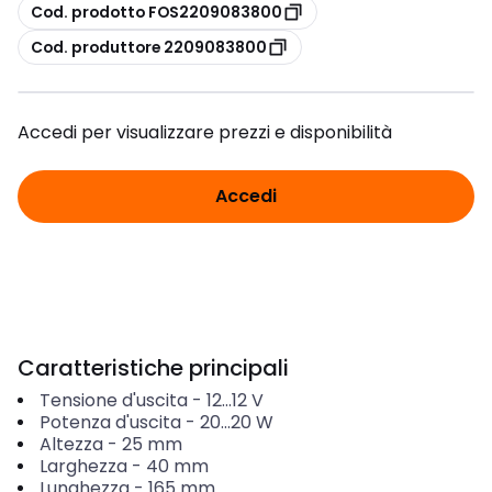
copia
Cod. prodotto FOS2209083800
copia
Cod. produttore 2209083800
Accedi per visualizzare prezzi e disponibilità
Accedi
Caratteristiche principali
Tensione d'uscita
-
12...12
V
Potenza d'uscita
-
20...20
W
Altezza
-
25
mm
Larghezza
-
40
mm
Lunghezza
-
165
mm