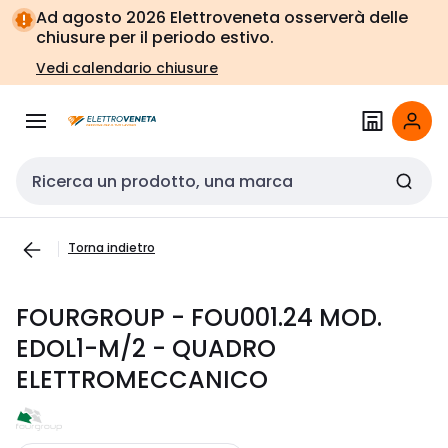
Vai alla
Vai
Ad agosto 2026 Elettroveneta osserverà delle
navigazione
alla
chiusure per il periodo estivo.
pagina
Vedi calendario chiusure
Cerca input
Torna indietro
FOURGROUP - FOU001.24 MOD.
EDOL1-M/2 - QUADRO
ELETTROMECCANICO