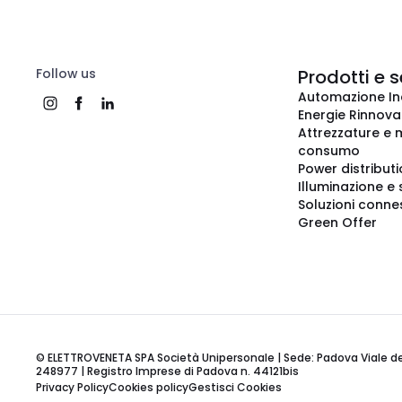
Follow us
Prodotti e s
Automazione In
Energie Rinnovab
Attrezzature e m
consumo
Power distribut
Illuminazione e 
Soluzioni conne
Green Offer
© ELETTROVENETA SPA Società Unipersonale | Sede: Padova Viale della
248977 | Registro Imprese di Padova n. 44121bis
Privacy Policy
Cookies policy
Gestisci Cookies