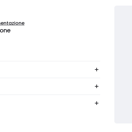
entazione
ione