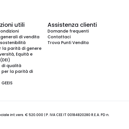
ioni utili
Assistenza clienti
condizioni
Domande frequenti
 generali di vendita
Contattaci
 sostenibilità
Trova Punti Vendita
r la parità di genere
iversità, Equità e
(DEI)
 di qualità
 per la parità di
o GEEIS
ale int.vers. € 520.000 | P. IVA CEE IT 00184820280 R.E.A. PD n.