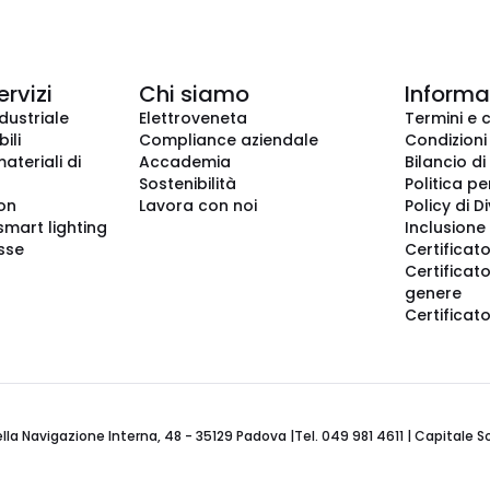
ervizi
Chi siamo
Informaz
dustriale
Elettroveneta
Termini e 
ili
Compliance aziendale
Condizioni
ateriali di
Accademia
Bilancio di
Sostenibilità
Politica pe
ion
Lavora con noi
Policy di D
smart lighting
Inclusione 
sse
Certificato
Certificato
genere
Certificat
 Navigazione Interna, 48 - 35129 Padova |Tel. 049 981 4611 | Capitale Soci