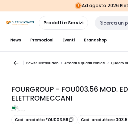
Vai alla
Vai
Ad agosto 2026 Elett
navigazione
alla
pagina
Prodotti e Servizi
Cerca input
News
Promozioni
Eventi
Brandshop
Power Distribution
Armadi e quadri cablati
Quadro di
FOURGROUP - FOU003.56 MOD. ED
ELETTROMECCANI
copia
copia
Cod. prodotto FOU003.56
Cod. produttore 003.5