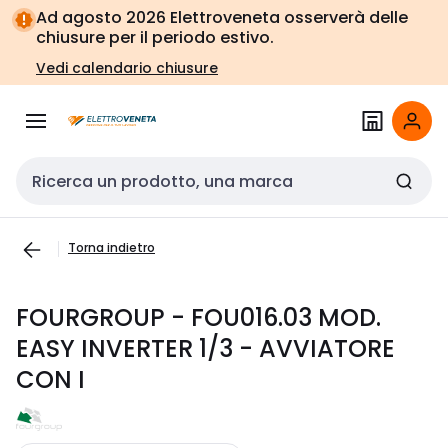
Vai alla
Vai
Ad agosto 2026 Elettroveneta osserverà delle
navigazione
alla
chiusure per il periodo estivo.
pagina
Vedi calendario chiusure
Cerca input
Torna indietro
FOURGROUP - FOU016.03 MOD.
EASY INVERTER 1/3 - AVVIATORE
CON I