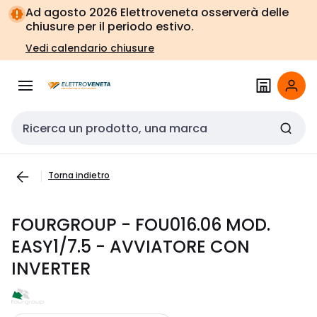
Vai alla
Vai
Ad agosto 2026 Elettroveneta osserverà delle
navigazione
alla
chiusure per il periodo estivo.
pagina
Vedi calendario chiusure
Cerca input
Torna indietro
FOURGROUP - FOU016.06 MOD.
EASY1/7.5 - AVVIATORE CON
INVERTER