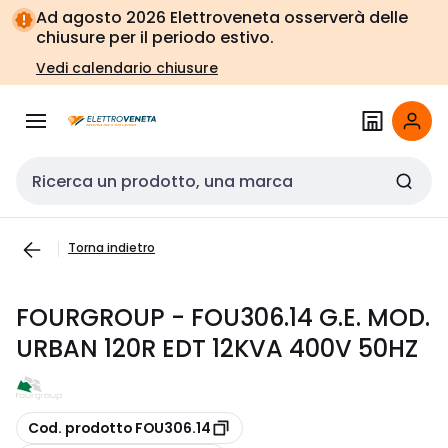
Vai alla
Vai
Ad agosto 2026 Elettroveneta osserverà delle
navigazione
alla
chiusure per il periodo estivo.
pagina
Vedi calendario chiusure
Cerca input
Torna indietro
FOURGROUP - FOU306.14 G.E. MOD.
URBAN 120R EDT 12KVA 400V 50HZ
copia
Cod. prodotto FOU306.14