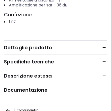
Alimentabile a distanza
-
sì
Amplificazione per sat
-
36
dB
Confezione
1
PZ
Dettaglio prodotto
Specifiche tecniche
Descrizione estesa
Documentazione
Torna indietro