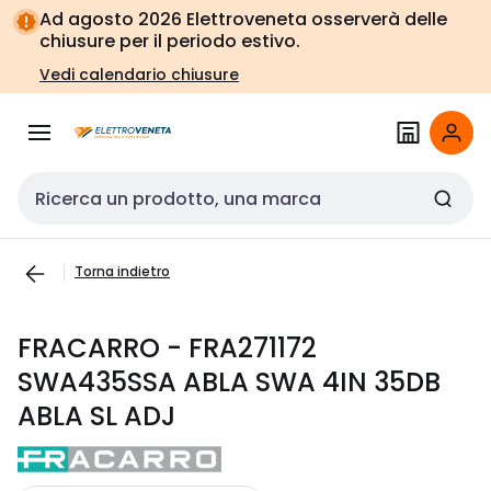
Vai alla
Vai
Ad agosto 2026 Elettroveneta osserverà delle
navigazione
alla
chiusure per il periodo estivo.
pagina
Vedi calendario chiusure
Cerca input
Torna indietro
FRACARRO - FRA271172
SWA435SSA ABLA SWA 4IN 35DB
ABLA SL ADJ