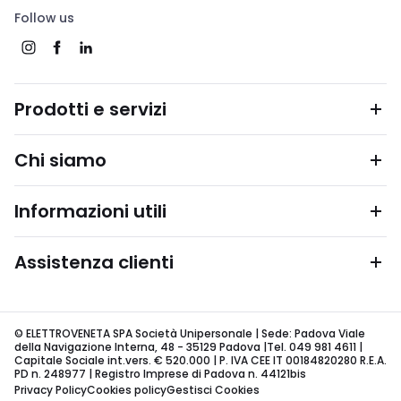
Follow us
Prodotti e servizi
Chi siamo
Informazioni utili
Assistenza clienti
© ELETTROVENETA SPA Società Unipersonale | Sede: Padova Viale
della Navigazione Interna, 48 - 35129 Padova |Tel. 049 981 4611 |
Capitale Sociale int.vers. € 520.000 | P. IVA CEE IT 00184820280 R.E.A.
PD n. 248977 | Registro Imprese di Padova n. 44121bis
Privacy Policy
Cookies policy
Gestisci Cookies