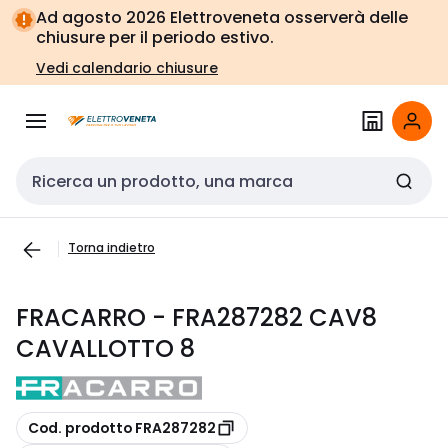
Vai alla
Vai
Ad agosto 2026 Elettroveneta osserverà delle
navigazione
alla
chiusure per il periodo estivo.
pagina
Vedi calendario chiusure
Cerca input
Torna indietro
FRACARRO - FRA287282 CAV8
CAVALLOTTO 8
copia
Cod. prodotto FRA287282