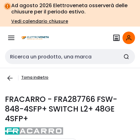
Vai alla
Vai
Ad agosto 2026 Elettroveneta osserverà delle
navigazione
alla
chiusure per il periodo estivo.
pagina
Vedi calendario chiusure
Cerca input
Torna indietro
FRACARRO - FRA287766 FSW-
848-4SFP+ SWITCH L2+ 48GE
4SFP+