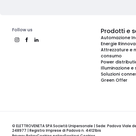
Follow us
Prodotti e s
Automazione In
Energie Rinnovab
Attrezzature e m
consumo
Power distribut
Illuminazione e 
Soluzioni conne
Green Offer
© ELETTROVENETA SPA Società Unipersonale | Sede: Padova Viale della
248977 | Registro Imprese di Padova n. 44121bis
Privacy Policy
Cookies policy
Gestisci Cookies