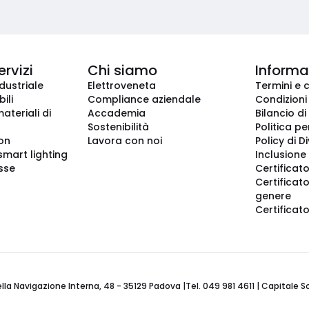
ervizi
Chi siamo
Informaz
dustriale
Elettroveneta
Termini e 
ili
Compliance aziendale
Condizioni
ateriali di
Accademia
Bilancio di
Sostenibilità
Politica pe
ion
Lavora con noi
Policy di D
smart lighting
Inclusione 
sse
Certificato
Certificato
genere
Certificat
 Navigazione Interna, 48 - 35129 Padova |Tel. 049 981 4611 | Capitale Soci