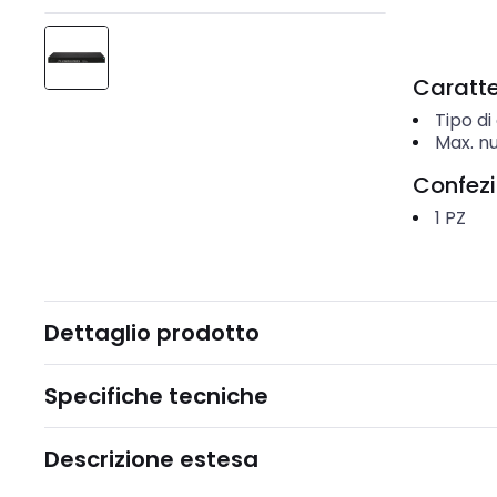
Caratter
Tipo di
Max. nu
Confez
1
PZ
Dettaglio prodotto
Specifiche tecniche
Descrizione estesa