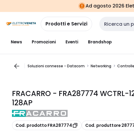
Vai alla
Vai
Ad agosto 2026 Elett
navigazione
alla
pagina
Prodotti e Servizi
Cerca input
News
Promozioni
Eventi
Brandshop
Soluzioni connesse - Datacom
Networking
Controlle
FRACARRO - FRA287774 WCTRL-12
128AP
copia
copia
Cod. prodotto FRA287774
Cod. produttore 2877