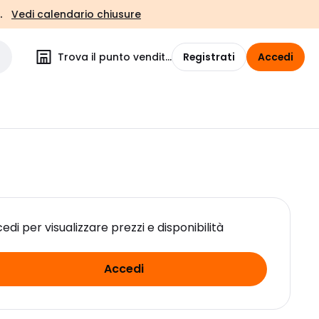
.
Vedi calendario chiusure
Trova il punto vendita
Registrati
Accedi
edi per visualizzare prezzi e disponibilità
Accedi