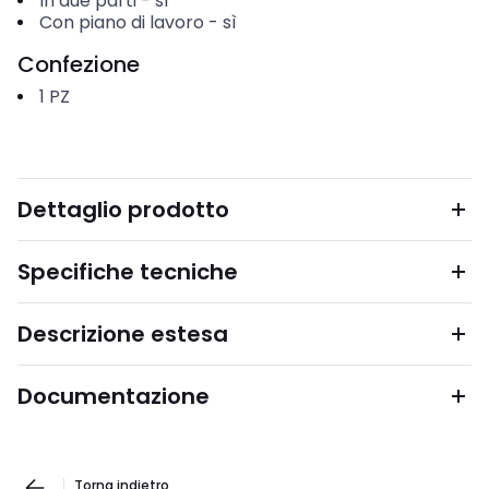
In due parti
-
sì
Con piano di lavoro
-
sì
Confezione
1
PZ
Dettaglio prodotto
Specifiche tecniche
Descrizione estesa
Documentazione
Torna indietro