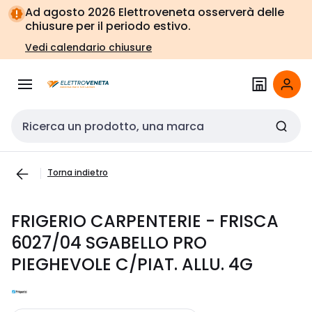
Vai alla
Vai
Ad agosto 2026 Elettroveneta osserverà delle
navigazione
alla
chiusure per il periodo estivo.
pagina
Vedi calendario chiusure
Cerca input
Torna indietro
FRIGERIO CARPENTERIE - FRISCA
6027/04 SGABELLO PRO
PIEGHEVOLE C/PIAT. ALLU. 4G