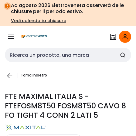
Vai alla
Vai
Ad agosto 2026 Elettroveneta osserverà delle
navigazione
alla
chiusure per il periodo estivo.
pagina
Vedi calendario chiusure
Cerca input
Torna indietro
FTE MAXIMAL ITALIA S -
FTEFOSM8T50 FOSM8T50 CAVO 8
FO TIGHT 4 CONN 2 LATI 5