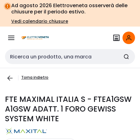
Vai alla
Vai
Ad agosto 2026 Elettroveneta osserverà delle
navigazione
alla
chiusure per il periodo estivo.
pagina
Vedi calendario chiusure
Cerca input
Torna indietro
FTE MAXIMAL ITALIA S - FTEA1GSW
A1GSW ADATT. 1 FORO GEWISS
SYSTEM WHITE