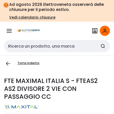
Vai alla
Vai
Ad agosto 2026 Elettroveneta osserverà delle
navigazione
alla
chiusure per il periodo estivo.
pagina
Vedi calendario chiusure
Cerca input
Torna indietro
FTE MAXIMAL ITALIA S - FTEAS2
AS2 DIVISORE 2 VIE CON
PASSAGGIO CC