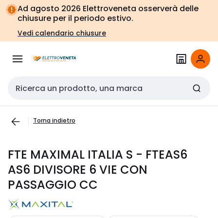
Vai alla
Vai
Ad agosto 2026 Elettroveneta osserverà delle
navigazione
alla
chiusure per il periodo estivo.
pagina
Vedi calendario chiusure
Cerca input
Torna indietro
FTE MAXIMAL ITALIA S - FTEAS6
AS6 DIVISORE 6 VIE CON
PASSAGGIO CC