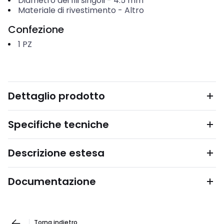
Diametro dei fili singoli
-
4.5
mm
Materiale di rivestimento
-
Altro
Confezione
1
PZ
Dettaglio prodotto
Specifiche tecniche
Descrizione estesa
Documentazione
Torna indietro