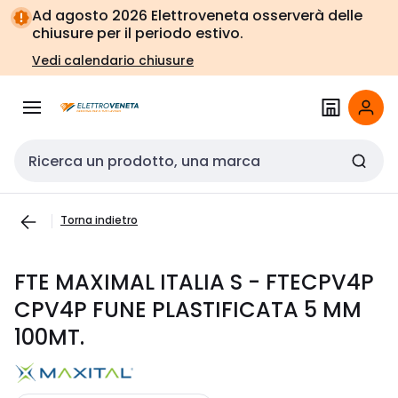
Vai alla
Vai
Ad agosto 2026 Elettroveneta osserverà delle
navigazione
alla
chiusure per il periodo estivo.
pagina
Vedi calendario chiusure
Cerca input
Torna indietro
FTE MAXIMAL ITALIA S - FTECPV4P
CPV4P FUNE PLASTIFICATA 5 MM
100MT.