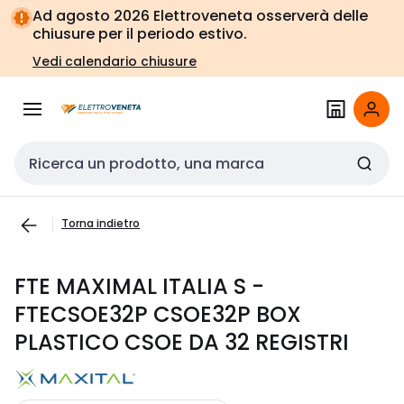
Vai alla
Vai
Ad agosto 2026 Elettroveneta osserverà delle
navigazione
alla
chiusure per il periodo estivo.
pagina
Vedi calendario chiusure
Cerca input
Torna indietro
FTE MAXIMAL ITALIA S -
FTECSOE32P CSOE32P BOX
PLASTICO CSOE DA 32 REGISTRI