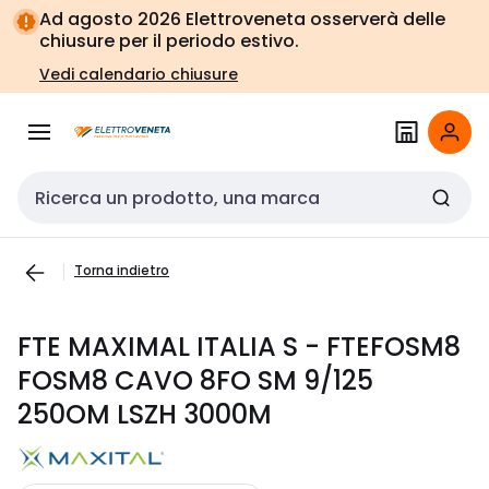
Vai alla
Vai
Ad agosto 2026 Elettroveneta osserverà delle
navigazione
alla
chiusure per il periodo estivo.
pagina
Vedi calendario chiusure
Cerca input
Torna indietro
FTE MAXIMAL ITALIA S - FTEFOSM8
FOSM8 CAVO 8FO SM 9/125
250OM LSZH 3000M