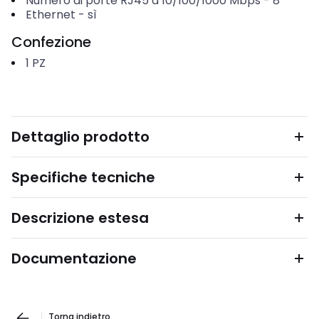
Numero di porte RJ45 a 10/100/1000 Mbps
-
8
Ethernet
-
sì
Confezione
1
PZ
Dettaglio prodotto
Specifiche tecniche
Descrizione estesa
Documentazione
Torna indietro