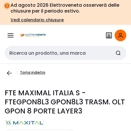
Vai alla
Vai
Ad agosto 2026 Elettroveneta osserverà delle
navigazione
alla
chiusure per il periodo estivo.
pagina
Vedi calendario chiusure
Cerca input
Torna indietro
FTE MAXIMAL ITALIA S -
FTEGPON8L3 GPON8L3 TRASM. OLT
GPON 8 PORTE LAYER3