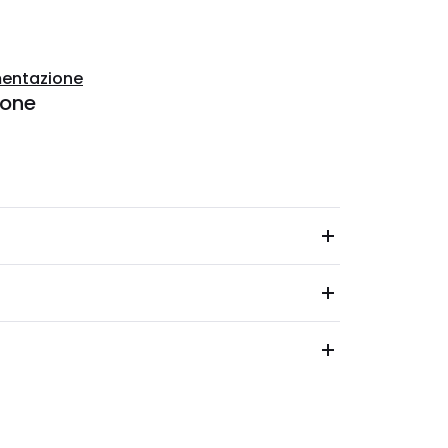
entazione
ione