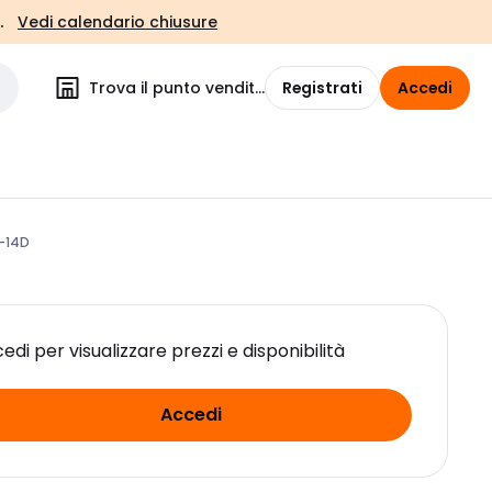
.
Vedi calendario chiusure
Trova il punto vendita
Registrati
Accedi
 -14D
edi per visualizzare prezzi e disponibilità
Accedi