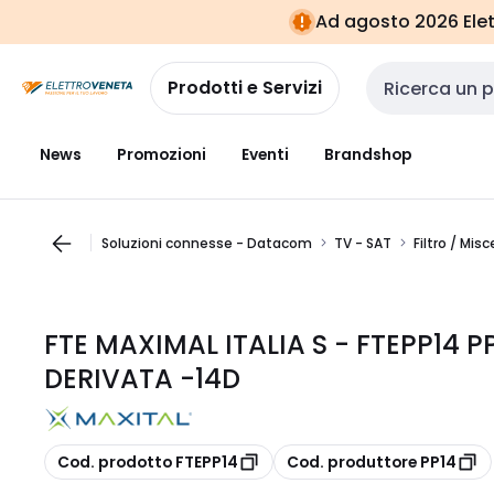
Vai alla
Vai
Ad agosto 2026 Elett
navigazione
alla
pagina
Prodotti e Servizi
Cerca input
News
Promozioni
Eventi
Brandshop
Soluzioni connesse - Datacom
TV - SAT
Filtro / Mis
FTE MAXIMAL ITALIA S - FTEPP14 
DERIVATA -14D
copia
copia
Cod. prodotto FTEPP14
Cod. produttore PP14