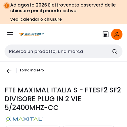
Vai alla
Vai
Ad agosto 2026 Elettroveneta osserverà delle
navigazione
alla
chiusure per il periodo estivo.
pagina
Vedi calendario chiusure
Cerca input
Torna indietro
FTE MAXIMAL ITALIA S - FTESF2 SF2
DIVISORE PLUG IN 2 VIE
5/2400MHZ-CC