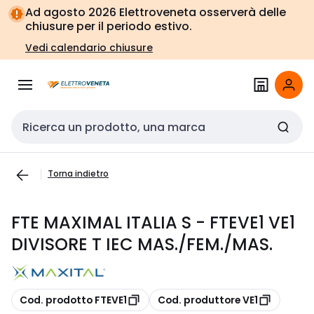
Vai alla
Vai
Ad agosto 2026 Elettroveneta osserverà delle
navigazione
alla
chiusure per il periodo estivo.
pagina
Vedi calendario chiusure
Cerca input
Torna indietro
FTE MAXIMAL ITALIA S - FTEVE1 VE1
DIVISORE T IEC MAS./FEM./MAS.
copia
copia
Cod. prodotto FTEVE1
Cod. produttore VE1