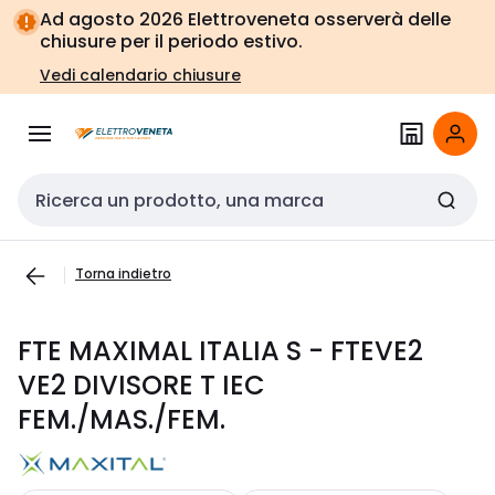
Vai alla
Vai
Ad agosto 2026 Elettroveneta osserverà delle
navigazione
alla
chiusure per il periodo estivo.
pagina
Vedi calendario chiusure
Cerca input
Torna indietro
FTE MAXIMAL ITALIA S - FTEVE2
VE2 DIVISORE T IEC
FEM./MAS./FEM.