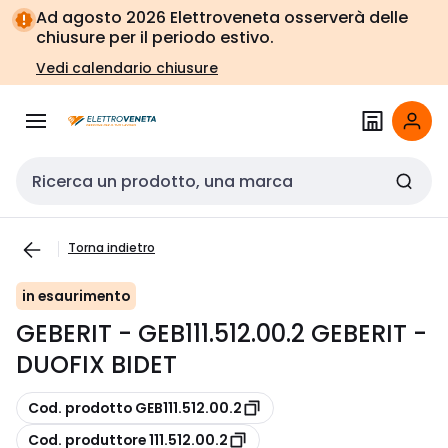
Vai alla
Vai
Ad agosto 2026 Elettroveneta osserverà delle
navigazione
alla
chiusure per il periodo estivo.
pagina
Vedi calendario chiusure
Cerca input
Torna indietro
in esaurimento
GEBERIT - GEB111.512.00.2 GEBERIT -
DUOFIX BIDET
copia
Cod. prodotto GEB111.512.00.2
copia
Cod. produttore 111.512.00.2