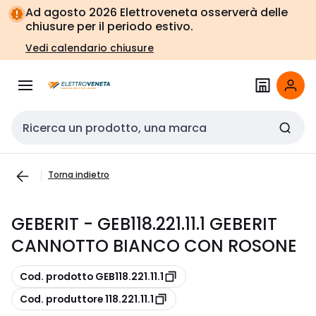
Vai alla
Vai
Ad agosto 2026 Elettroveneta osserverà delle
navigazione
alla
chiusure per il periodo estivo.
pagina
Vedi calendario chiusure
Cerca input
Torna indietro
GEBERIT - GEB118.221.11.1 GEBERIT
CANNOTTO BIANCO CON ROSONE
copia
Cod. prodotto GEB118.221.11.1
copia
Cod. produttore 118.221.11.1