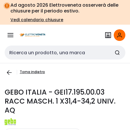
Vai alla
Vai
Ad agosto 2026 Elettroveneta osserverà delle
navigazione
alla
chiusure per il periodo estivo.
pagina
Vedi calendario chiusure
Cerca input
Torna indietro
GEBO ITALIA - GEI17.195.00.03
RACC MASCH. 1 X31,4-34,2 UNIV.
AQ