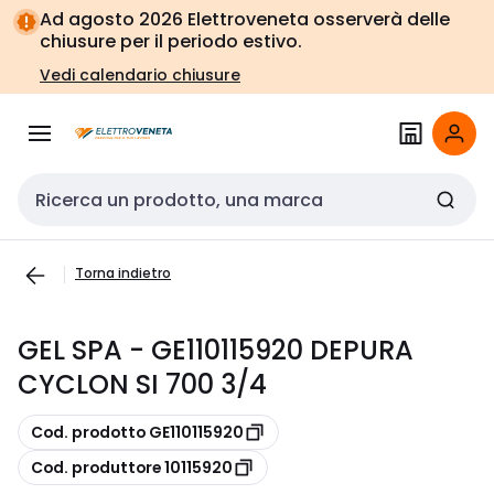
Vai alla
Vai
Ad agosto 2026 Elettroveneta osserverà delle
navigazione
alla
chiusure per il periodo estivo.
pagina
Vedi calendario chiusure
Cerca input
Torna indietro
GEL SPA - GE110115920 DEPURA
CYCLON SI 700 3/4
copia
Cod. prodotto GE110115920
copia
Cod. produttore 10115920