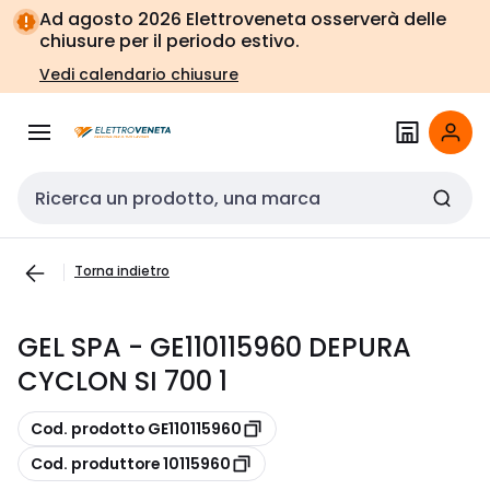
Vai alla
Vai
Ad agosto 2026 Elettroveneta osserverà delle
navigazione
alla
chiusure per il periodo estivo.
pagina
Vedi calendario chiusure
Cerca input
Torna indietro
GEL SPA - GE110115960 DEPURA
CYCLON SI 700 1
copia
Cod. prodotto GE110115960
copia
Cod. produttore 10115960