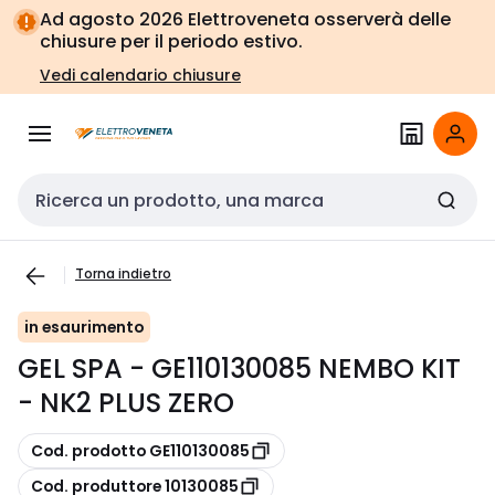
Vai alla
Vai
Ad agosto 2026 Elettroveneta osserverà delle
navigazione
alla
chiusure per il periodo estivo.
pagina
Vedi calendario chiusure
Cerca input
Torna indietro
in esaurimento
GEL SPA - GE110130085 NEMBO KIT
- NK2 PLUS ZERO
copia
Cod. prodotto GE110130085
copia
Cod. produttore 10130085