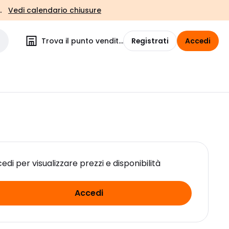
.
Vedi calendario chiusure
Trova il punto vendita
Registrati
Accedi
edi per visualizzare prezzi e disponibilità
Accedi