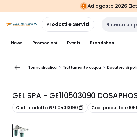
Vai alla
Vai
Ad agosto 2026 Elett
navigazione
alla
pagina
Prodotti e Servizi
Cerca input
News
Promozioni
Eventi
Brandshop
Termoidraulica
Trattamento acqua
Dosatore di poli
GEL SPA - GE110503090 DOSAPHOS
copia
copia
Cod. prodotto GE110503090
Cod. produttore 10