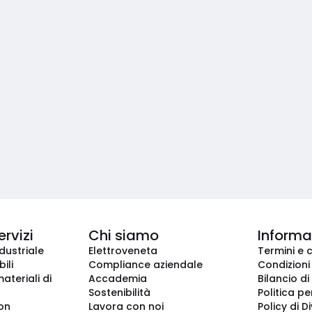
ervizi
Chi siamo
Informaz
dustriale
Elettroveneta
Termini e 
ili
Compliance aziendale
Condizioni
ateriali di
Accademia
Bilancio di
Sostenibilità
Politica pe
ion
Lavora con noi
Policy di D