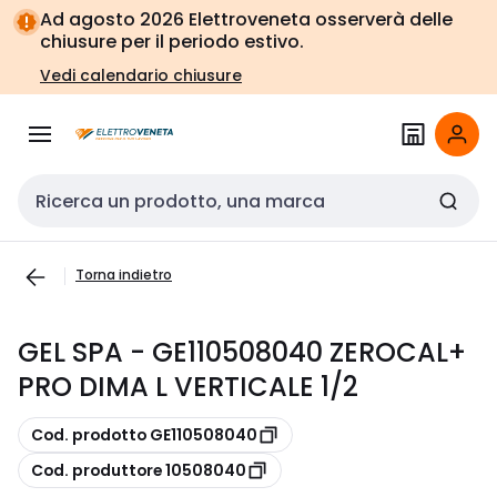
Vai alla
Vai
Ad agosto 2026 Elettroveneta osserverà delle
navigazione
alla
chiusure per il periodo estivo.
pagina
Vedi calendario chiusure
Cerca input
Torna indietro
GEL SPA - GE110508040 ZEROCAL+
PRO DIMA L VERTICALE 1/2
copia
Cod. prodotto GE110508040
copia
Cod. produttore 10508040