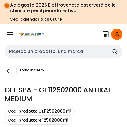
Vai alla
Vai
Ad agosto 2026 Elettroveneta osserverà delle
navigazione
alla
chiusure per il periodo estivo.
pagina
Vedi calendario chiusure
Cerca input
Torna indietro
GEL SPA - GE112502000 ANTIKAL
MEDIUM
copia
Cod. prodotto GE112502000
copia
Cod. produttore 12502000