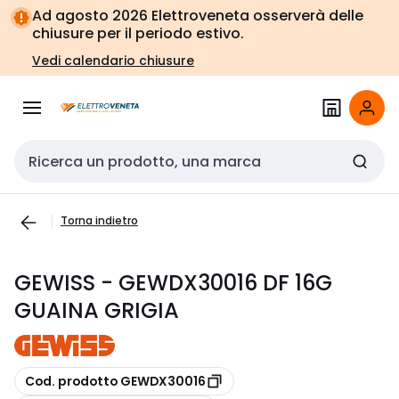
Vai alla
Vai
Ad agosto 2026 Elettroveneta osserverà delle
navigazione
alla
chiusure per il periodo estivo.
pagina
Vedi calendario chiusure
Cerca input
Torna indietro
GEWISS - GEWDX30016 DF 16G
GUAINA GRIGIA
copia
Cod. prodotto GEWDX30016