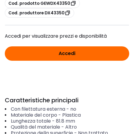
copia
Cod. prodotto GEWDX43350
copia
Cod. produttore DX43350
Accedi per visualizzare prezzi e disponibilità
Accedi
Caratteristiche principali
Con filettatura esterna
-
no
Materiale del corpo
-
Plastica
Lunghezza totale
-
81.8
mm
Qualità del materiale
-
Altro
Protezione della superficie
-
Non trattato