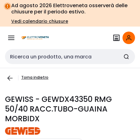
Vai alla
Vai
Ad agosto 2026 Elettroveneta osserverà delle
navigazione
alla
chiusure per il periodo estivo.
pagina
Vedi calendario chiusure
Cerca input
Torna indietro
GEWISS - GEWDX43350 RMG
50/40 RACC.TUBO-GUAINA
MORBIDX