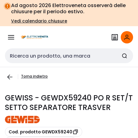
Vai alla
Vai
Ad agosto 2026 Elettroveneta osserverà delle
navigazione
alla
chiusure per il periodo estivo.
pagina
Vedi calendario chiusure
Cerca input
Torna indietro
GEWISS - GEWDX59240 PO R SET/T
SETTO SEPARATORE TRASVER
copia
Cod. prodotto GEWDX59240