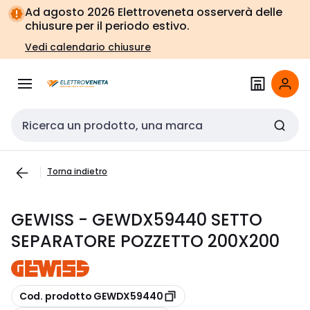
Vai alla
Vai
Ad agosto 2026 Elettroveneta osserverà delle
navigazione
alla
chiusure per il periodo estivo.
pagina
Vedi calendario chiusure
Cerca input
Torna indietro
GEWISS - GEWDX59440 SETTO
SEPARATORE POZZETTO 200X200
copia
Cod. prodotto GEWDX59440