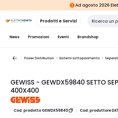
Vai alla
Vai
Ad agosto 2026 Elett
navigazione
alla
pagina
Prodotti e Servizi
Cerca input
News
Promozioni
Eventi
Brandshop
Power Distribution
Sistemi sottopavimento
Separat
GEWISS - GEWDX59840 SETTO SE
400X400
copia
copia
Cod. prodotto GEWDX59840
Cod. produttore D