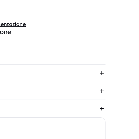
entazione
ione