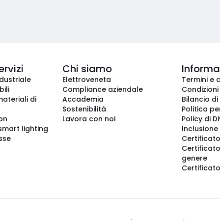
ervizi
Chi siamo
Informaz
dustriale
Elettroveneta
Termini e 
ili
Compliance aziendale
Condizioni
ateriali di
Accademia
Bilancio di
Sostenibilità
Politica pe
ion
Lavora con noi
Policy di D
smart lighting
Inclusione 
sse
Certificato
Certificato
genere
Certificat