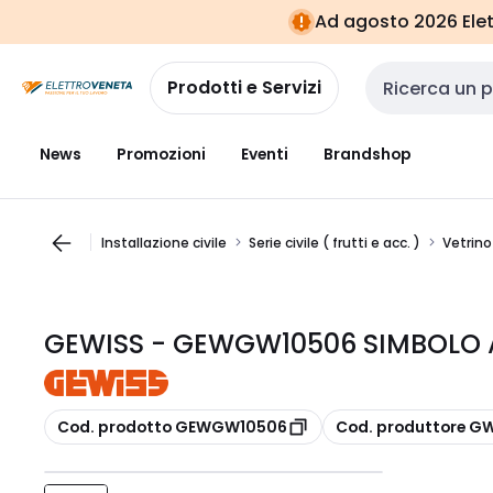
Vai alla
Vai
Ad agosto 2026 Elett
navigazione
alla
pagina
Prodotti e Servizi
Cerca input
News
Promozioni
Eventi
Brandshop
Installazione civile
Serie civile ( frutti e acc. )
Vetrino
GEWISS - GEWGW10506 SIMBOLO 
copia
copia
Cod. prodotto GEWGW10506
Cod. produttore G