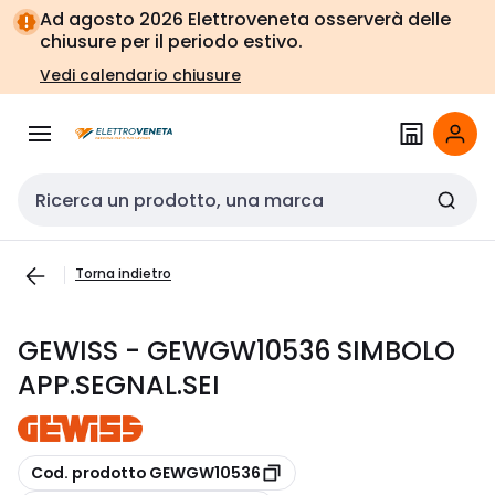
Vai alla
Vai
Ad agosto 2026 Elettroveneta osserverà delle
navigazione
alla
chiusure per il periodo estivo.
pagina
Vedi calendario chiusure
Cerca input
Torna indietro
GEWISS - GEWGW10536 SIMBOLO
APP.SEGNAL.SEI
copia
Cod. prodotto GEWGW10536