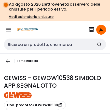
Vai alla
Vai
Ad agosto 2026 Elettroveneta osserverà delle
navigazione
alla
chiusure per il periodo estivo.
pagina
Vedi calendario chiusure
Cerca input
Torna indietro
GEWISS - GEWGW10538 SIMBOLO
APP.SEGNAL.OTTO
copia
Cod. prodotto GEWGW10538