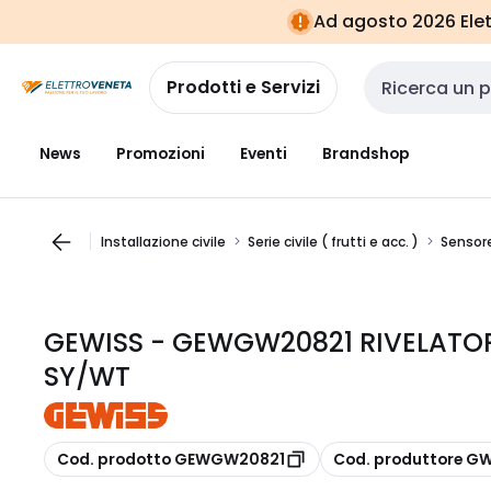
Vai alla
Vai
Ad agosto 2026 Elett
navigazione
alla
pagina
Prodotti e Servizi
Cerca input
News
Promozioni
Eventi
Brandshop
Installazione civile
Serie civile ( frutti e acc. )
Sensor
GEWISS - GEWGW20821 RIVELATOR
SY/WT
copia
copia
Cod. prodotto GEWGW20821
Cod. produttore G