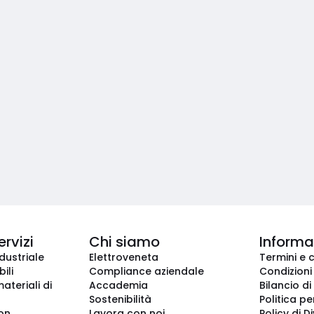
ervizi
Chi siamo
Informaz
dustriale
Elettroveneta
Termini e 
ili
Compliance aziendale
Condizioni
ateriali di
Accademia
Bilancio di
Sostenibilità
Politica pe
ion
Lavora con noi
Policy di D