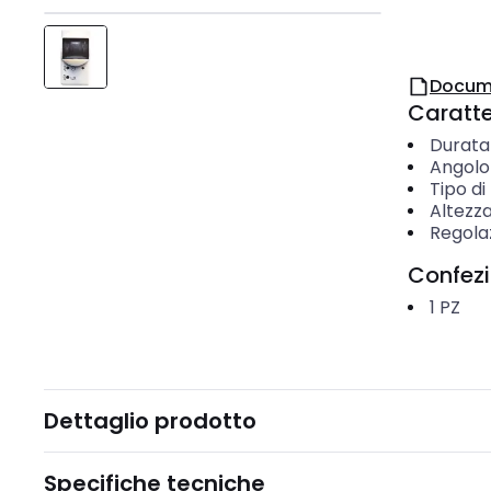
Docum
Caratter
Durata
Angolo 
Tipo d
Altezz
Regola
Confez
1
PZ
Dettaglio prodotto
Specifiche tecniche