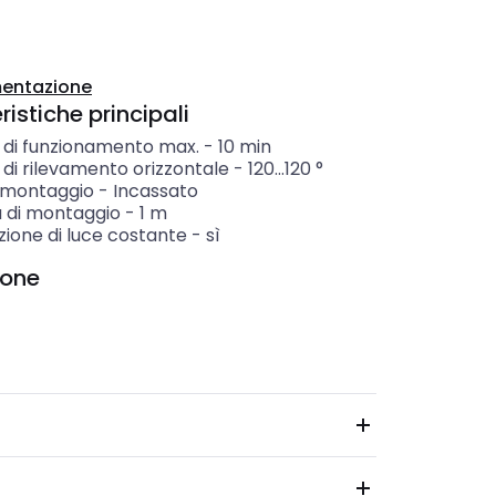
entazione
istiche principali
 di funzionamento max.
-
10
min
di rilevamento orizzontale
-
120...120
°
i montaggio
-
Incassato
a di montaggio
-
1
m
zione di luce costante
-
sì
ione