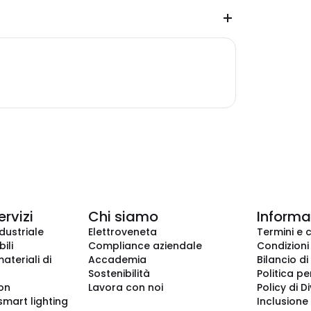
ervizi
Chi siamo
Informaz
dustriale
Elettroveneta
Termini e 
ili
Compliance aziendale
Condizioni
ateriali di
Accademia
Bilancio di
Sostenibilità
Politica pe
ion
Lavora con noi
Policy di D
smart lighting
Inclusione 