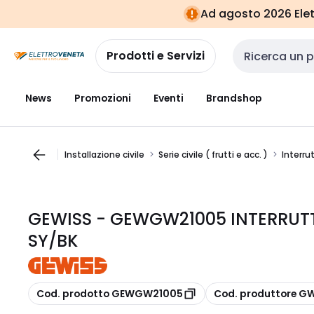
Vai alla
Vai
Ad agosto 2026 Elett
navigazione
alla
pagina
Prodotti e Servizi
Cerca input
News
Promozioni
Eventi
Brandshop
Installazione civile
Serie civile ( frutti e acc. )
Interrut
GEWISS - GEWGW21005 INTERRUT
SY/BK
copia
copia
Cod. prodotto GEWGW21005
Cod. produttore G