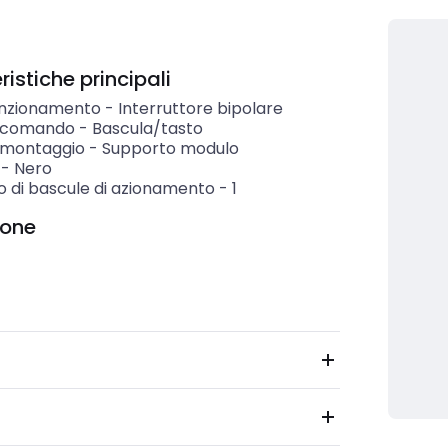
istiche principali
unzionamento
-
Interruttore bipolare
i comando
-
Bascula/tasto
i montaggio
-
Supporto modulo
-
Nero
 di bascule di azionamento
-
1
ione