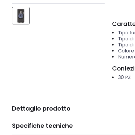
Caratter
Tipo f
Tipo d
Tipo d
Colore
Numero
Confez
30
PZ
Dettaglio prodotto
Specifiche tecniche